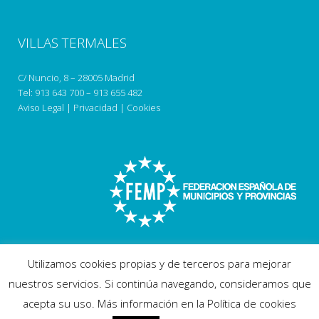
VILLAS TERMALES
C/ Nuncio, 8 – 28005 Madrid
Tel:
913 643 700
–
913 655 482
Aviso Legal
|
Privacidad
|
Cookies
Utilizamos cookies propias y de terceros para mejorar
nuestros servicios. Si continúa navegando, consideramos que
acepta su uso. Más información en la Política de cookies