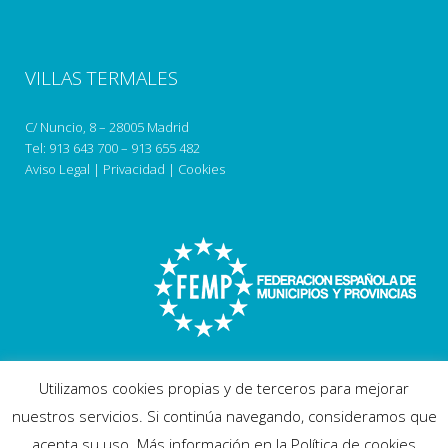
VILLAS TERMALES
C/ Nuncio, 8 – 28005 Madrid
Tel:
913 643 700
–
913 655 482
Aviso Legal
|
Privacidad
|
Cookies
Utilizamos cookies propias y de terceros para mejorar
nuestros servicios. Si continúa navegando, consideramos que
acepta su uso. Más información en la Política de cookies