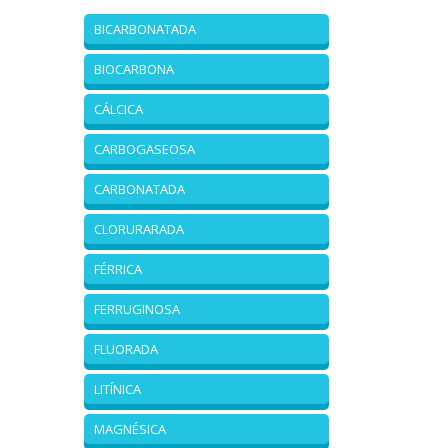
BICARBONATADA
BIOCARBONA
CÁLCICA
CARBOGASEOSA
CARBONATADA
CLORURARADA
FÉRRICA
FERRUGINOSA
FLUORADA
LITÍNICA
MAGNÉSICA