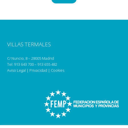
VILLAS TERMALES
C/ Nuncio, 8 – 28005 Madrid
Tel:
913 643 700
–
913 655 482
Aviso Legal
|
Privacidad
|
Cookies