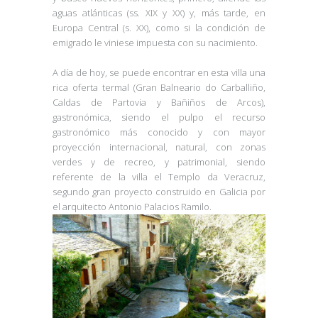
aguas atlánticas (ss. XIX y XX) y, más tarde, en
Europa Central (s. XX), como si la condición de
emigrado le viniese impuesta con su nacimiento.
A día de hoy, se puede encontrar en esta villa una
rica oferta termal (Gran Balneario do Carballiño,
Caldas de Partovia y Bañiños de Arcos),
gastronómica, siendo el pulpo el recurso
gastronómico más conocido y con mayor
proyección internacional, natural, con zonas
verdes y de recreo, y patrimonial, siendo
referente de la villa el Templo da Veracruz,
segundo gran proyecto construido en Galicia por
el arquitecto Antonio Palacios Ramilo.