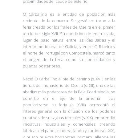
proximidades del cauce de este río.
O Carballiño es la entidad de población más
reciente de la comarca. Se gestó en torno a la
feria creada por los frailes de Oseira en el primer
tercio del siglo XVII. Su condición de encrucijada,
lugar de paso natural entre las Rías Baixas y el
interior meridional de Galicia, y entre O Ribeiro y
el norte de Portugal con Compostela, marcó tanto
el origen de la feria como su consolidación y
pujanza posteriores.
Nació O Carballiño al pie del camino (s. XVII) en las
tierras del monasterio de Oseira (s. XII), una de las
abadías más poderosas de la Baja Edad Media; se
convirtió en el eje de la arrieiría tras
popularizarse su feria (s. XVIII); acrecentó el
interés general con la difusión de los poderes
curativos de sus aguas termales (s. XIX); emprendió
iniciativas industriales y comerciales, creando
fábricas del papel, madera, jabón y curtidos (s. XIX),
y buscó nuevos horizontes, primero, allende las