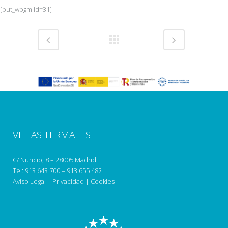
[put_wpgm id=31]
VILLAS TERMALES
C/ Nuncio, 8 – 28005 Madrid
Tel:
913 643 700
–
913 655 482
Aviso Legal
|
Privacidad
|
Cookies