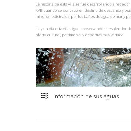
La historia de esta villa se fue desarrollando alrededo
XVIII cuando se convirtió en destino de descanso y ocio
mineromedicinales, por los baños de agua de mar y por l
Hoy en día esta villa sigue conservando el esplendor 
oferta cultural, patrimonial y deportiva muy variada.
Información de sus aguas