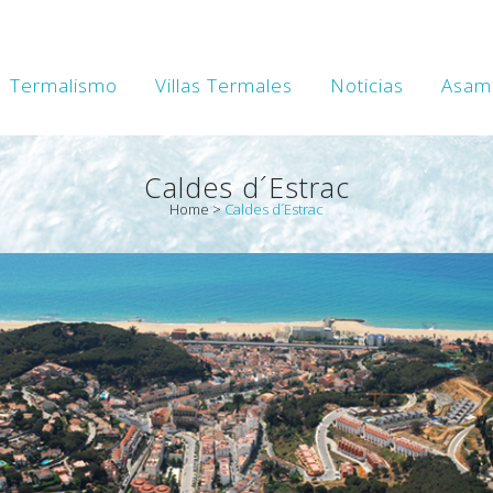
Termalismo
Villas Termales
Noticias
Asam
Caldes d´Estrac
Home
>
Caldes d´Estrac