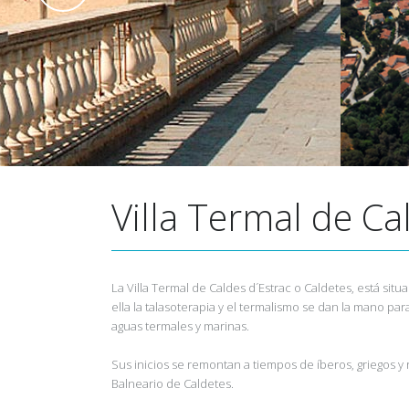
Villa Termal de Ca
La Villa Termal de Caldes d´Estrac o Caldetes, está si
ella la talasoterapia y el termalismo se dan la mano pa
aguas termales y marinas.
Sus inicios se remontan a tiempos de íberos, griegos 
Balneario de Caldetes.