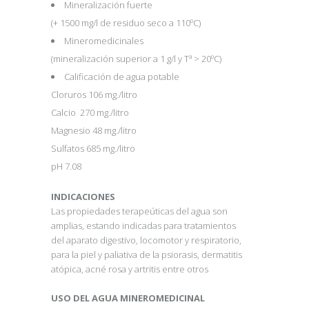
Mineralización fuerte
(+ 1500 mg/l de residuo seco a 110ºC)
Mineromedicinales
(mineralización superior a 1 g/l y Tª > 20ºC)
Calificación de agua potable
Cloruros 106 mg./litro
Calcio 270 mg./litro
Magnesio 48 mg./litro
Sulfatos 685 mg./litro
pH 7.08
INDICACIONES
Las propiedades terapeúticas del agua son
amplias, estando indicadas para tratamientos
del aparato digestivo, locomotor y respiratorio,
para la piel y paliativa de la psiorasis, dermatitis
atópica, acné rosa y artritis entre otros
USO DEL AGUA MINEROMEDICINAL