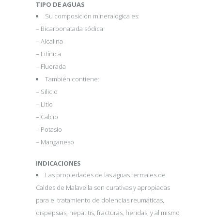
TIPO DE AGUAS
Su composición mineralógica es:
– Bicarbonatada sódica
– Alcalina
– Litínica
– Fluorada
También contiene:
– Silicio
– Litio
– Calcio
– Potasio
– Manganeso
INDICACIONES
Las propiedades de las aguas termales de
Caldes de Malavella son curativas y apropiadas
para el tratamiento de dolencias reumáticas,
dispepsias, hepatitis, fracturas, heridas, y al mismo