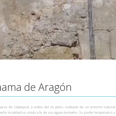
hama de Aragón
ca de Calatayud, a orillas del río Jalón, rodeado de un entorno natural 
queña localidad va unida a la de sus aguas termales. Su poder terapéutico 