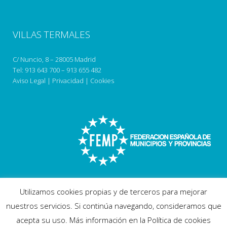
VILLAS TERMALES
C/ Nuncio, 8 – 28005 Madrid
Tel:
913 643 700
–
913 655 482
Aviso Legal
|
Privacidad
|
Cookies
Utilizamos cookies propias y de terceros para mejorar
nuestros servicios. Si continúa navegando, consideramos que
acepta su uso. Más información en la Política de cookies